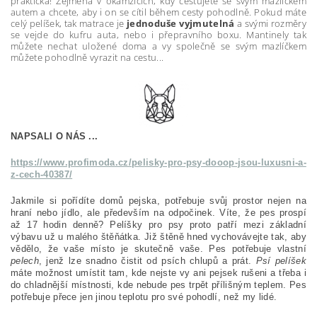
praktická! Zejména v okamžicích, kdy cestujete se svým mazlíčkem
autem a chcete, aby i on se cítil během cesty pohodlně. Pokud máte
celý pelíšek, tak matrace je
jednoduše vyjmutelná
a svými rozměry
se vejde do kufru auta, nebo i přepravního boxu. Mantinely tak
můžete nechat uložené doma a vy společně se svým mazlíčkem
můžete pohodlně vyrazit na cestu...
NAPSALI O NÁS ...
https://www.profimoda.cz/pelisky-pro-psy-dooop-jsou-luxusni-a-
z-cech-40387/
J
akmile si pořídíte domů pejska, potřebuje svůj prostor nejen na
hraní nebo jídlo, ale především na odpočinek. Víte, že pes prospí
až 17 hodin denně?
Pelíšky pro psy proto patří mezi základní
výbavu už u malého štěňátka. Již štěně hned vychovávejte tak, aby
vědělo, že vaše místo je skutečně vaše. Pes potřebuje vlastní
pelech
, jenž lze snadno čistit od psích chlupů a prát.
Psí pelíšek
máte možnost umístit tam, kde nejste vy ani pejsek rušeni a třeba i
do chladnější místnosti, kde nebude pes trpět přílišným teplem. Pes
potřebuje přece jen jinou teplotu pro své pohodlí, než my lidé.