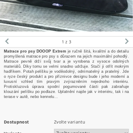
1
z 3
Matrace pro psy DOOOP Extrem
je ručně šitá, kvalitní a do detailu
promyšlená matrace pro psy s důrazem na jejich maximální pohodlý.
Matrace pevně drží svůj tvar a
je
vyrobena z vysoce odolných
materiálů
.
Díky
tomu
se velmi snadno
udržuje.
Stačí
ji
otřít
mokrým
hadříkem
.
Potah
pelíšku
je
voděodolný
, odnímatelný
a
pratelný
.
Jde
o ryze český produkt a pro příznivce designu bude i jeho moderní a
luxusní vzhled tím pravým zvýrazněním nejednoho interiéru.
Protiskluzová úprava spodní pogumované části pak zabraňuje
klouzání pelíšku po podlaze. Uplatnění najde jak v interiéru, tak i na
terase v autě, nebo kennelu...
Dostupnost
Zvolte variantu