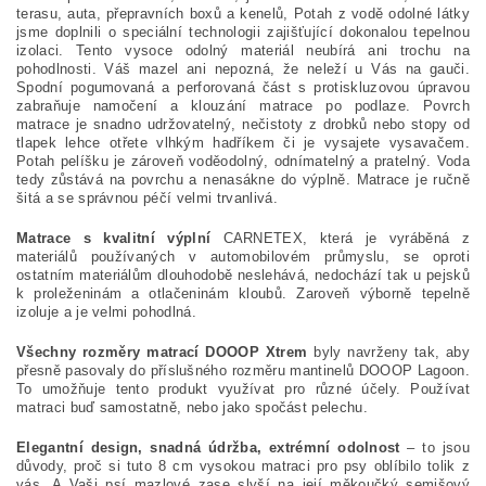
terasu, auta, přepravních boxů a kenelů, Potah z vodě odolné látky
jsme doplnili o speciální technologii zajišťující dokonalou tepelnou
izolaci. Tento vysoce odolný materiál neubírá ani trochu na
pohodlnosti. Váš mazel ani nepozná, že neleží u Vás na gauči.
Spodní pogumovaná a perforovaná část s protiskluzovou úpravou
zabraňuje namočení a klouzání matrace po podlaze. Povrch
matrace je snadno udržovatelný, nečistoty z drobků nebo stopy od
tlapek lehce otřete vlhkým hadříkem či je vysajete vysavačem.
Potah pelíšku je zároveň voděodolný, odnímatelný a pratelný. Voda
tedy zůstává na povrchu a nenasákne do výplně. Matrace je ručně
šitá a se správnou
péčí
velmi
trvanlivá
.
Matrace s kvalitní výplní
CARNETEX, která je vyráběná z
materiálů používaných v automobilovém průmyslu, se oproti
ostatním materiálům dlouhodobě neslehává, nedochází tak u pejsků
k proleženinám a otlačeninám kloubů. Zaroveň výborně tepelně
izoluje a je velmi pohodlná.
Všechny rozměry matrací DOOOP Xtrem
byly navrženy tak, aby
přesně pasovaly do příslušného rozměru mantinelů DOOOP Lagoon.
To umožňuje tento produkt využívat pro různé účely. Používat
matraci buď samostatně, nebo jako spočást pelechu.
Elegantní design, snadná údržba, extrémní odolnost
– to jsou
důvody, proč si tuto 8 cm vysokou
matraci pro psy
oblíbilo tolik z
vás. A Vaši psí mazlové zase slyší na její měkoučký semišový