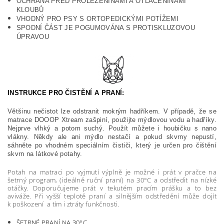
OCHRANA PŘED PROLEŽENINAMI A OTLAČENINAMI
KLOUBŮ
VHODNÝ PRO PSY S ORTOPEDICKÝMI POTÍŽEMI
SPODNÍ ČÁST JE POGUMOVÁNA S PROTISKLUZOVOU
ÚPRAVOU
INSTRUKCE PRO ČISTĚNÍ A PRANÍ:
Většinu nečistot lze odstranit mokrým hadříkem. V případě, že se
matrace DOOOP Xtream zašpiní, použijte mýdlovou vodu a hadříky.
Nejprve vlhký a potom suchý. Použít můžete i houbičku s nano
vlákny. Někdy ale ani mýdlo nestačí a pokud skvrny nepustí,
sáhněte po vhodném speciálním čističi, který je určen pro čištění
skvrn na látkové potahy.
Potah na matraci po vyjmutí výplně je možné i prát v pračce na
šetrný program, (ideálně ruční praní) na 30°C a odstředit na nízké
otáčky. Doporučujeme prát v tekutém pracím prášku a to bez
aviváže. Při vyšší teplotě praní a silnějším odstředění může dojít
k poškození a tím i ztráty funkčnosti.
ŠETRNÉ PRANÍ NA 30°C