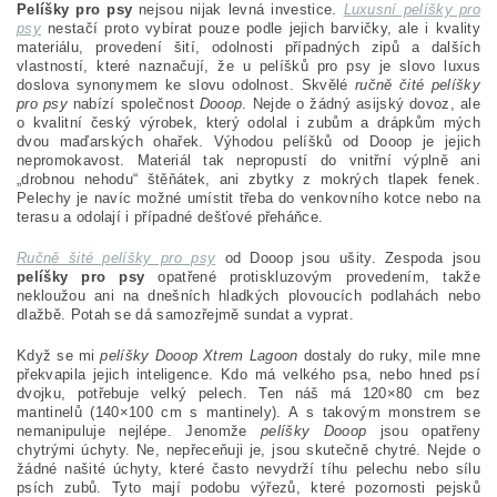
Pelíšky pro psy
nejsou nijak levná investice.
Luxusní pelíšky pro
psy
nestačí proto vybírat pouze podle jejich barvičky, ale i kvality
materiálu, provedení šití, odolnosti případných zipů a dalších
vlastností, které naznačují, že u pelíšků pro psy je slovo luxus
doslova synonymem ke slovu odolnost. Skvělé
ručně čité pelíšky
pro psy
nabízí společnost
Dooop
. Nejde o žádný asijský dovoz, ale
o kvalitní český výrobek, který odolal i zubům a drápkům mých
dvou maďarských ohařek. Výhodou pelíšků od Dooop je jejich
nepromokavost. Materiál tak nepropustí do vnitřní výplně ani
„drobnou nehodu“ štěňátek, ani zbytky z mokrých tlapek fenek.
Pelechy je navíc možné umístit třeba do venkovního kotce nebo na
terasu a odolají i případné dešťové přeháňce.
Ručně šité pelíšky pro psy
od Dooop jsou ušity. Zespoda jsou
pelíšky pro psy
opatřené protiskluzovým provedením, takže
nekloužou ani na dnešních hladkých plovoucích podlahách nebo
dlažbě. Potah se dá samozřejmě sundat a vyprat.
Když se mi
pelíšky Dooop Xtrem Lagoon
dostaly do ruky, mile mne
překvapila jejich inteligence. Kdo má velkého psa, nebo hned psí
dvojku, potřebuje velký pelech. Ten náš má 120×80 cm bez
mantinelů (140×100 cm s mantinely). A s takovým monstrem se
nemanipuluje nejlépe. Jenomže
pelíšky Dooop
jsou opatřeny
chytrými úchyty. Ne, nepřeceňuji je, jsou skutečně chytré. Nejde o
žádné našité úchyty, které často nevydrží tíhu pelechu nebo sílu
psích zubů. Tyto mají podobu výřezů, které pozornosti pejsků