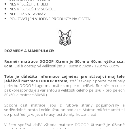
NESMÍ SE ŽEHLIT, BĚLIT
NESMÍ SE SUŠIT V SUŠIČCE
NEPOUŽÍVAT AVIVÁŽ
POUŽÍVAT JEN VHODNÉ PRODUKTY NA ČIŠTĚNÍ
ROZMĚRY A MANIPULACE:
Rozměr matrace DOOOP Xtrem
je 80cm x 60cm, výška cca.
8cm.
D
alší dostupné velikosti jsou: 100cm x 70cm / 120cm x 80cm
Toto je důležitá informace zejména pro stávající majitele
jakékoli matrace DOOOP Xtrem
, stačí zakoupit pouze mantinely
pelechu DOOOP Lagoon a máte kompletní pelíšek! Rozměr matrace
pak koresponduje s variantou a velikostí celého pelíšku. ( pro pelech
80x60 je matrace 80x60 )
Spodní část matrace jsou z rubové strany pogumovány a
voděodolné, proto i nekloužou po podlaze. Matraci můžete umístit i
do prostředí jako jsou terasy, psí domky, kotce ... atd.
V čem spočívá další výhoda matrace DOOOP Xtream? Je úžasně